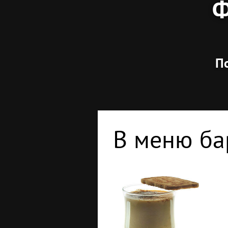
Ф
По
В меню ба