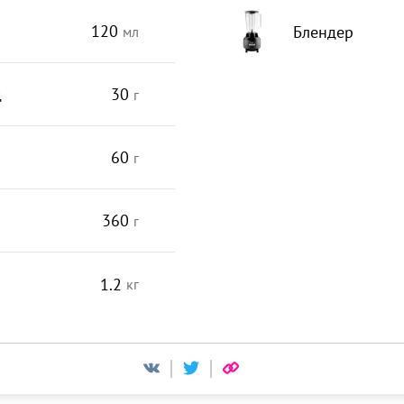
120
Блендер
мл
д
30
г
60
г
360
г
1.2
кг