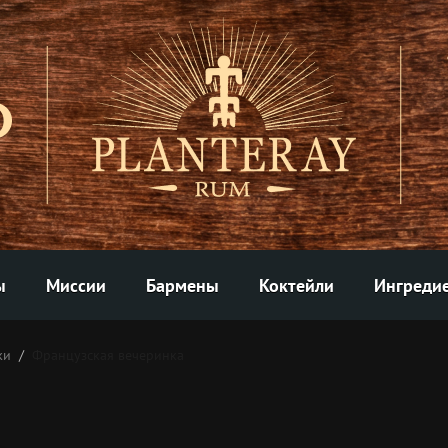
ы
Миссии
Бармены
Коктейли
Ингреди
ки
Французская вечеринка