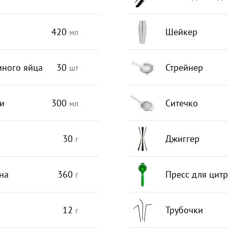
420
Шейкер
мл
иного яйца
30
Стрейнер
шт
и
300
Ситечко
мл
30
Джиггер
г
на
360
Пресс для цит
г
12
Трубочки
г