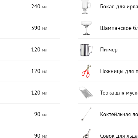
240
Бокал для ирл
мл
390
Шампанское б
мл
120
Питчер
мл
120
Ножницы для 
мл
120
Терка для муск
мл
90
Коктейльная л
мл
90
Совок для льда
мл