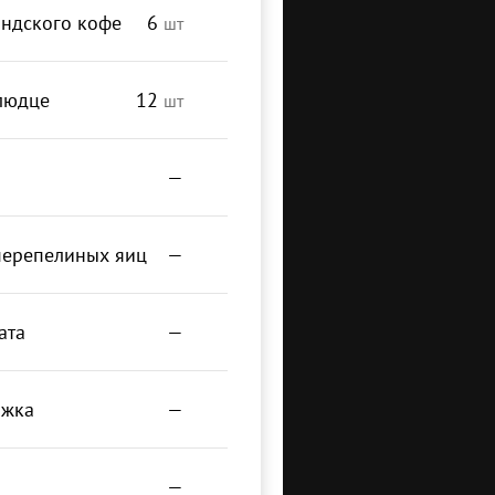
андского кофе
6
шт
людце
12
шт
—
перепелиных яиц
—
ата
—
ожка
—
—