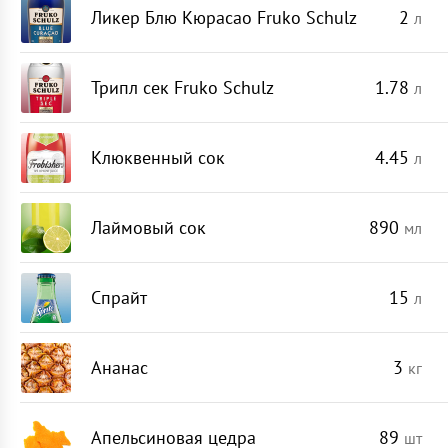
Ликер Блю Кюрасао Fruko Schulz
2
л
Трипл сек Fruko Schulz
1.78
л
Клюквенный сок
4.45
л
Лаймовый сок
890
мл
Спрайт
15
л
Ананас
3
кг
Апельсиновая цедра
89
шт