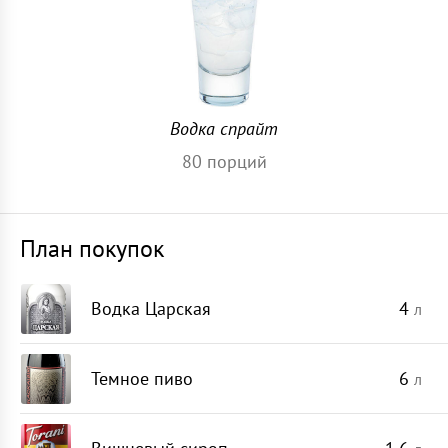
Водка спрайт
80
порций
План покупок
Водка Царская
4
л
Темное пиво
6
л