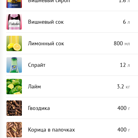
Вишневый сироп
1.6
л
Вишневый сок
6
л
Лимонный сок
800
мл
Спрайт
12
л
Лайм
3.2
кг
Гвоздика
400
г
Корица в палочках
400
г