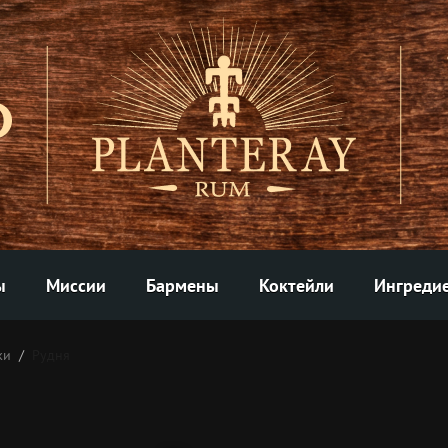
ы
Миссии
Бармены
Коктейли
Ингреди
ки
Рудня