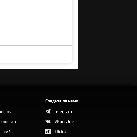
Следите за нами
ançais
telegram
раїнська
VKontakte
сский
TikTok