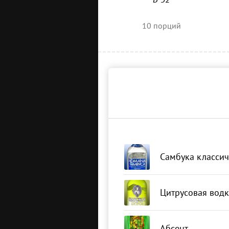
10
порций
Самбука классич
Цитрусовая водк
Абсент