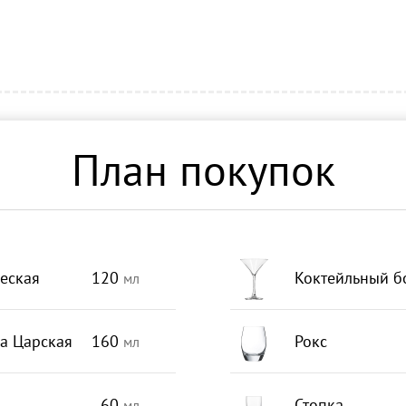
План покупок
еская
120
Коктейльный б
мл
а Царская
160
Рокс
мл
60
Стопка
мл