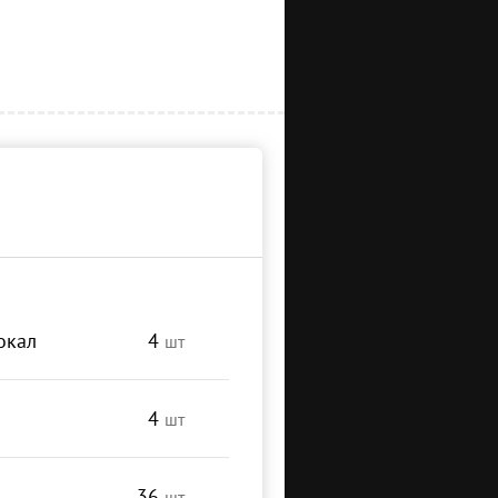
окал
4
шт
4
шт
36
шт