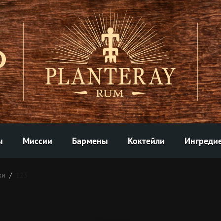
ы
Миссии
Бармены
Коктейли
Ингреди
ки
123