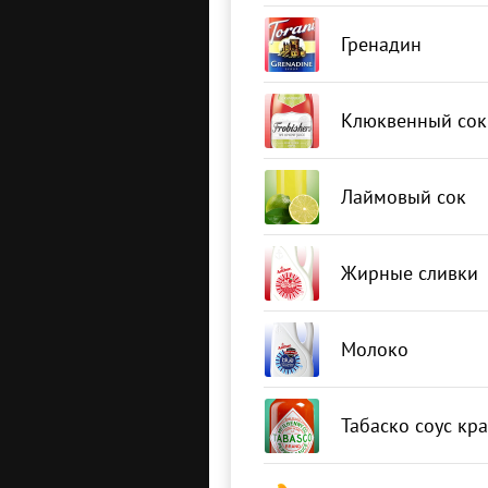
Гренадин
Клюквенный сок
Лаймовый сок
Жирные сливки
Молоко
Табаско соус кр