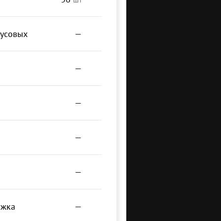
русовых
—
ы
—
—
—
—
ожка
—