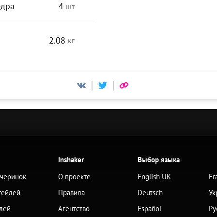
едра
4
шт
2.08
кг
Inshaker
Выбор языка
ечеринок
О проекте
English UK
Fr
тейлей
Правила
Deutsch
Ук
лей
Агентство
Español
Ру