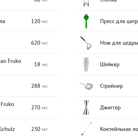
ла
120
Пресс для цит
мл
620
Нож для цедр
мл
ао Fruko
18
Шейкер
мл
288
Стрейнер
мл
Fruko
270
Джиггер
мл
Schulz
230
Коктейльная л
мл