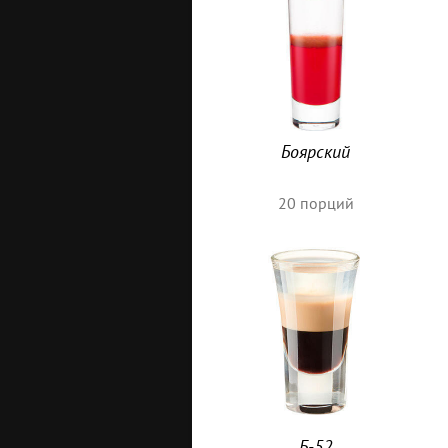
Боярский
20
порций
Б-52