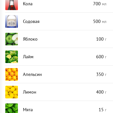
Кола
700
мл
Содовая
500
мл
Яблоко
100
г
Лайм
600
г
Апельсин
350
г
Лимон
400
г
Мята
15
г