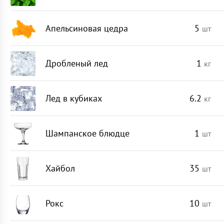
Апельсиновая цедра
5
шт
Дробленый лед
1
кг
Лед в кубиках
6.2
кг
Шампанское блюдце
1
шт
Хайбол
35
шт
Рокс
10
шт