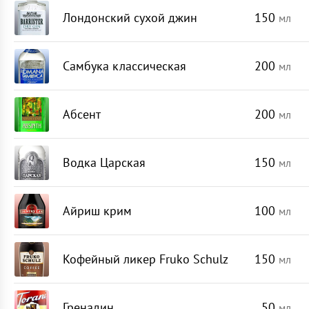
Лондонский сухой джин
150
мл
Самбука классическая
200
мл
Абсент
200
мл
Водка Царская
150
мл
Айриш крим
100
мл
Кофейный ликер Fruko Schulz
150
мл
Гренадин
50
мл