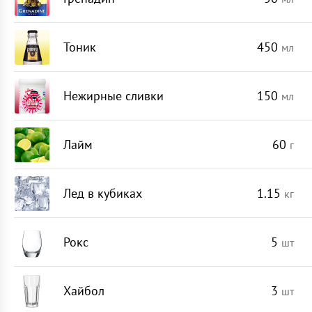
Тоник
450
мл
Нежирные сливки
150
мл
Лайм
60
г
Лед в кубиках
1.15
кг
Рокс
5
шт
Хайбол
3
шт