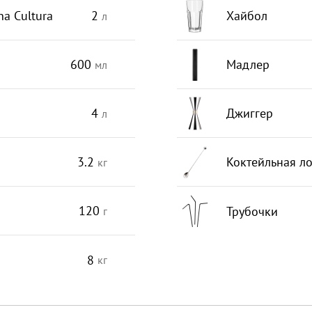
a Cultura
2
Хайбол
л
600
Мадлер
мл
4
Джиггер
л
3.2
Коктейльная л
кг
120
Трубочки
г
8
кг