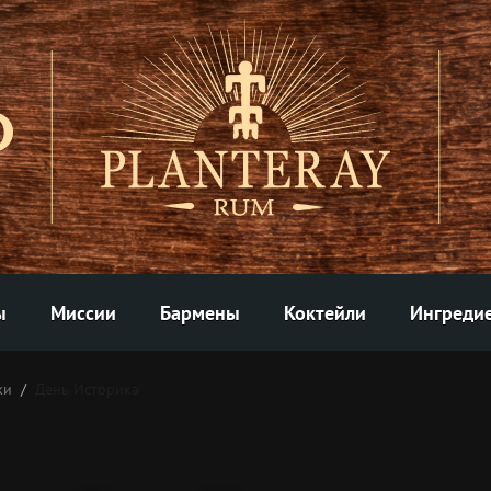
ы
Миссии
Бармены
Коктейли
Ингреди
ки
День Историка