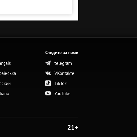
Следите за нами
ançais
telegram
раїнська
VKontakte
сский
TikTok
aliano
YouTube
21+