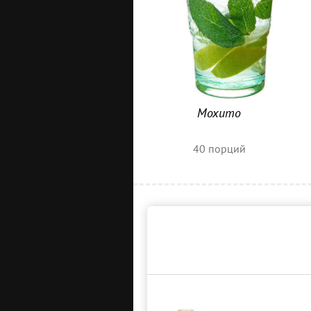
Мохито
40
порций