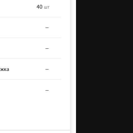
40
шт
—
—
ожка
—
—