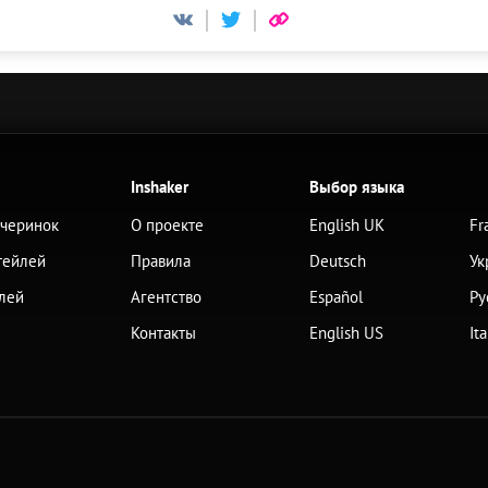
Inshaker
Выбор языка
ечеринок
О проекте
English UK
Fr
тейлей
Правила
Deutsch
Ук
лей
Агентство
Español
Ру
Контакты
English US
It