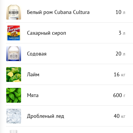
Белый ром Cubana Cultura
10
л
Сахарный сироп
3
л
Содовая
20
л
Лайм
16
кг
Мята
600
г
Дробленый лед
40
кг