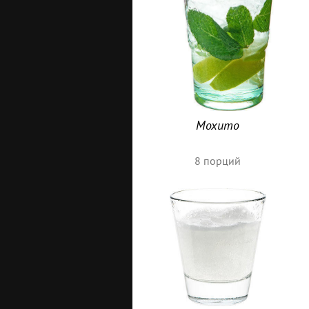
Мохито
8
порций