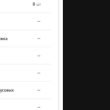
8
шт
—
ожка
—
—
—
русовых
—
—