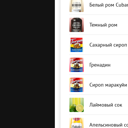
Белый ром Cuban
Темный ром
Сахарный сироп
Гренадин
Сироп маракуйи
Лаймовый сок
Апельсиновый с