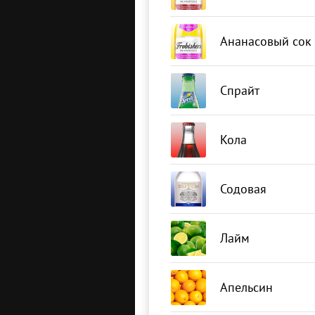
Ананасовый сок
Спрайт
Кола
Содовая
Лайм
Апельсин