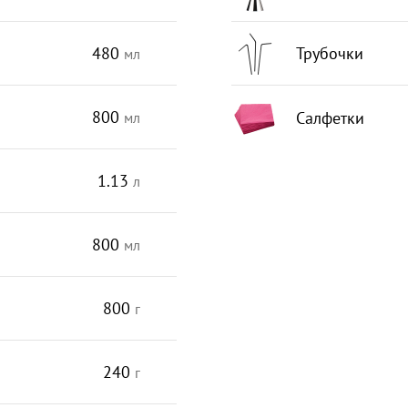
480
Трубочки
мл
800
Салфетки
мл
1.13
л
800
мл
800
г
240
г