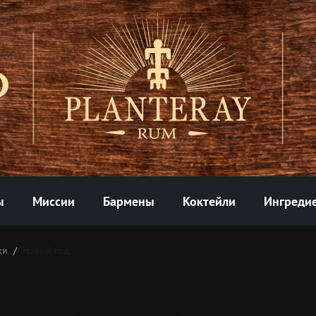
ы
Миссии
Бармены
Коктейли
Ингреди
ки
Новый год