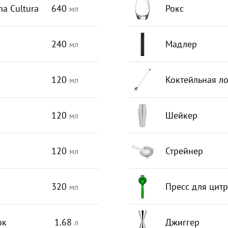
a Cultura
640
Рокс
мл
240
Мадлер
мл
120
Коктейльная л
мл
120
Шейкер
мл
120
Стрейнер
мл
320
Пресс для цит
мл
ок
1.68
Джиггер
л