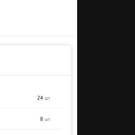
24
шт
8
шт