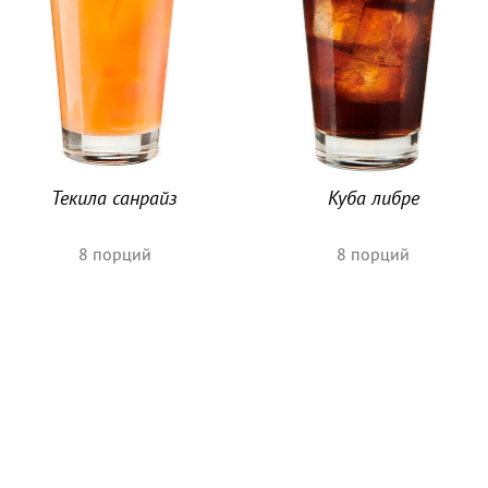
Текила санрайз
Куба либре
8
порций
8
порций