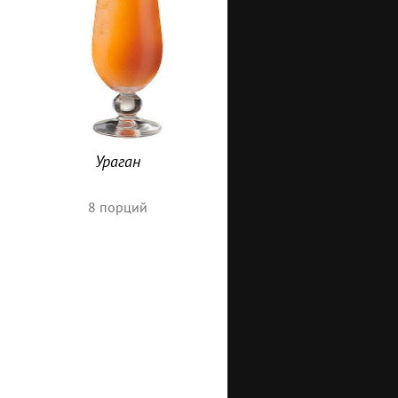
Ураган
8
порций