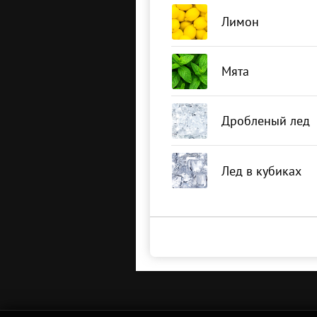
Лимон
Мята
Дробленый лед
Лед в кубиках