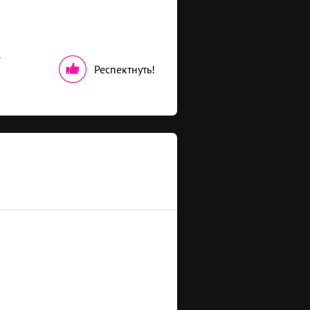
т
Респектнуть!