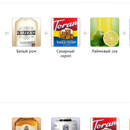
Белый ром
Сахарный
Лаймовый сок
сироп