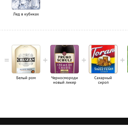
Лед в кубиках
Белый ром
Черносмороди
Сахарный
новый ли­кер
сироп