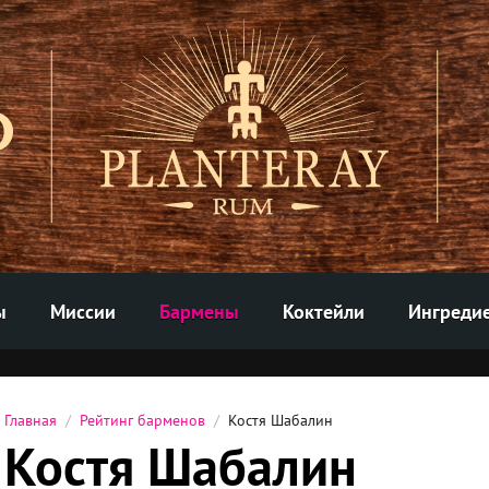
ы
Миссии
Бармены
Коктейли
Ингреди
Главная
Рейтинг барменов
Костя Шабалин
Костя Шабалин