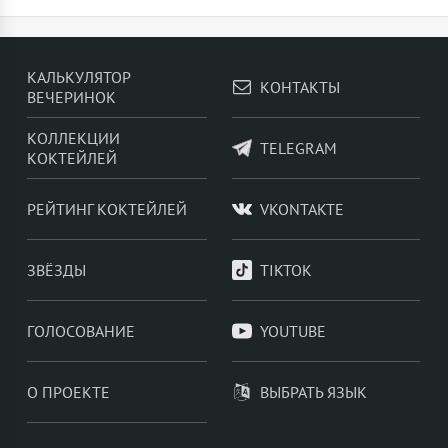
5 самых популярных коктейлей в мире -
Апероль
Шприц
,
Мохито
,
Маргарита
,
Негрони
,
Джин тоник
КАЛЬКУЛЯТОР
КОНТАКТЫ
ВЕЧЕРИНОК
КОЛЛЕКЦИИ
TELEGRAM
КОКТЕЙЛЕЙ
РЕЙТИНГ КОКТЕЙЛЕЙ
VKONTAKTE
ЗВЁЗДЫ
TIKTOK
ГОЛОСОВАНИЕ
YOUTUBE
О ПРОЕКТЕ
ВЫБРАТЬ ЯЗЫК