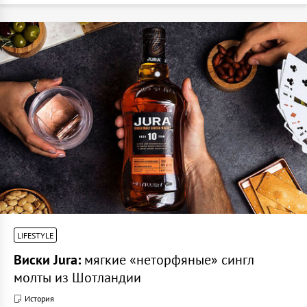
LIFESTYLE
Виски Jura:
мягкие «неторфяные» сингл
молты из Шотландии
История