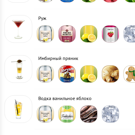
Руж
Имбирный пряник
Водка ванильное яблоко