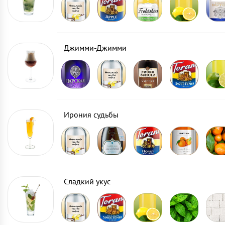
Джимми-Джимми
Ирония судьбы
Сладкий укус