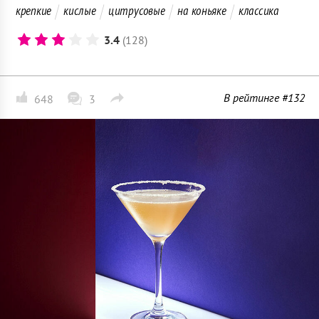
крепкие
кислые
цитрусовые
на коньяке
классика
3.4
(128)
В рейтинге #132
648
3