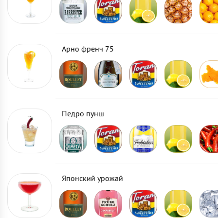
Арно френч 75
Педро пунш
Японский урожай