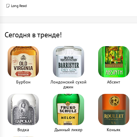
Long Read
Сегодня в тренде!
Бурбон
Лондонский сухой
Абсент
джин
Водка
Дынный ликер
Коньяк