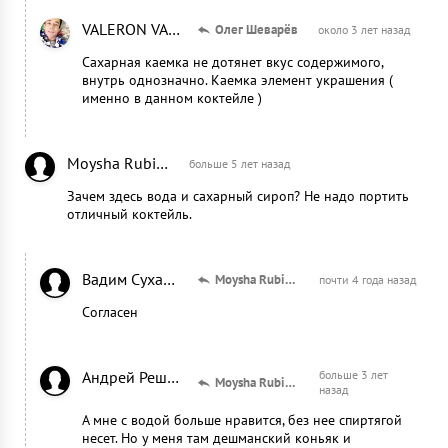
VALERON VALERON
Олег Шеварёв
около 3 лет назад
Сахарная каемка не дотянет вкус содержимого,
внутрь однозначно. Каемка элемент украшения (
именно в данном коктейле )
Moysha Rubinshteyn
больше 5 лет назад
Зачем здесь вода и сахарный сироп? Не надо портить
отличный коктейль.
Вадим Сухарев
Moysha Rubinshteyn
почти 4 года назад
Согласен
Андрей Решетченко
больше 3 лет
Moysha Rubinshteyn
назад
А мне с водой больше нравится, без нее спиртягой
несет. Но у меня там дешманский коньяк и