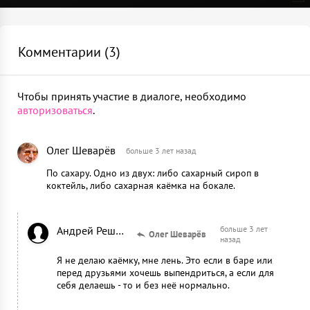
Стрейнер
Наполни шейкер кубиками льда и взбей
1
шт
Комментарии (
3
)
Перелей через стрейнер в охлажденный
Джиггер
коктейльный бокал
1
шт
Чтобы принять участие в диалоге, необходимо
авторизоваться
.
Пресс для цитрусовых
1
шт
Олег Шеварёв
больше 3 лет назад
По сахару. Одно из двух: либо сахарный сироп в
коктейль, либо сахарная каёмка на бокале.
Андрей Решетченко
больше 3 лет
Олег Шеварёв
назад
Я не делаю каёмку, мне лень. Это если в баре или
перед друзьями хочешь выпендриться, а если для
себя делаешь - то и без неё нормально.