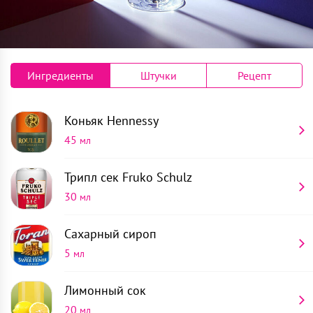
Ингредиенты
Штучки
Рецепт
Коньяк
Hennessy
45
мл
Трипл сек
Fruko Schulz
30
мл
Сахарный сироп
5
мл
Лимонный сок
20
мл