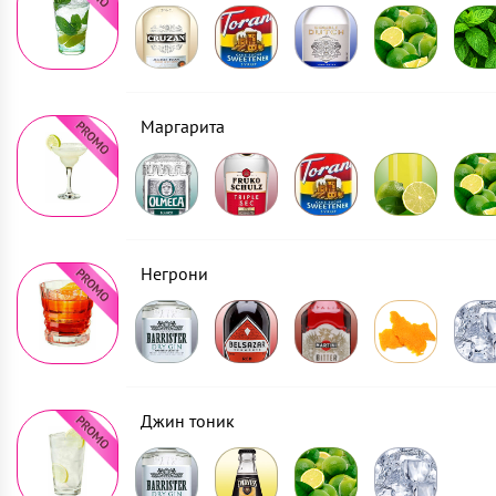
Маргарита
Негрони
Джин тоник