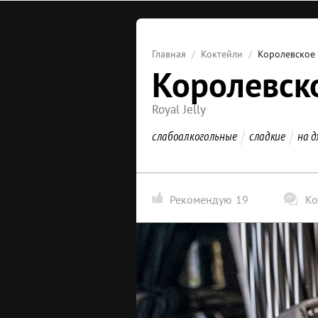
Главная
Коктейли
Королевское
Королевск
Royal Jelly
слабоалкогольные
сладкие
на 
Рекомендую
19
Ко