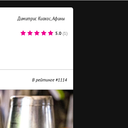
Димитрис Киакос
,
Афины
5.0
(1)
В рейтинге #1114