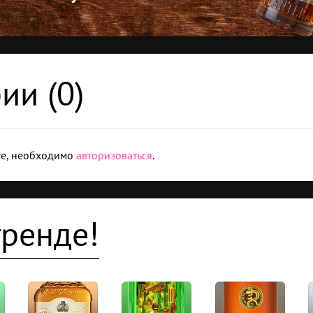
ии (
0
)
ге, необходимо
авторизоваться
.
тренде!