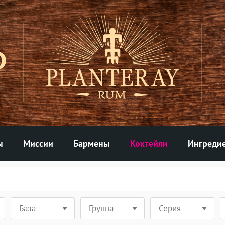
ы
Миссии
Бармены
Коктейли
Ингреди
База
Группа
Серия