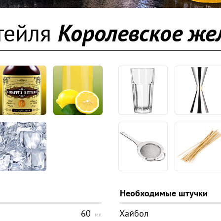
тейля
Королевское же
Необходимые штучки
60
Хайбол
мл