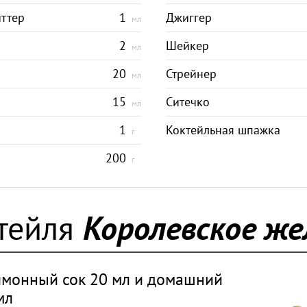
ттер
1
Джиггер
мл
2
Шейкер
мл
20
Стрейнер
мл
15
Ситечко
мл
1
Коктейльная шпажка
г
200
г
ктейля
Королевское же
имонный сок 20 мл и домашний
мл