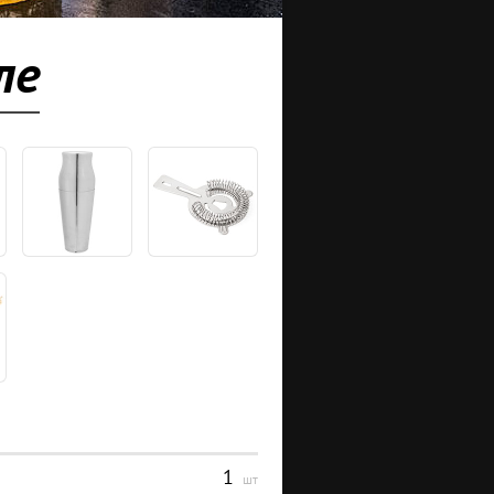
ле
1
шт