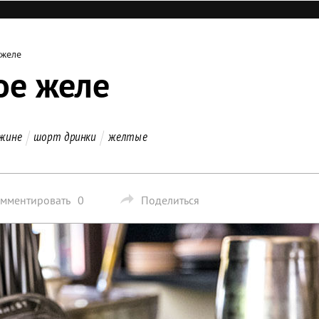
 желе
ое желе
джине
шорт дринки
желтые
мментировать
0
Поделиться