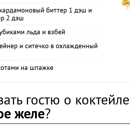
 кардамоновый биттер 1 дэш и
р 2 дэш
убиками льда и взбей
рейнер и ситечко в охлажденный
сотами на шпажке
зать гостю о коктейле
ое желе
?