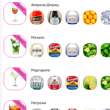
Апероль Шприц
Мохито
Маргарита
Негрони