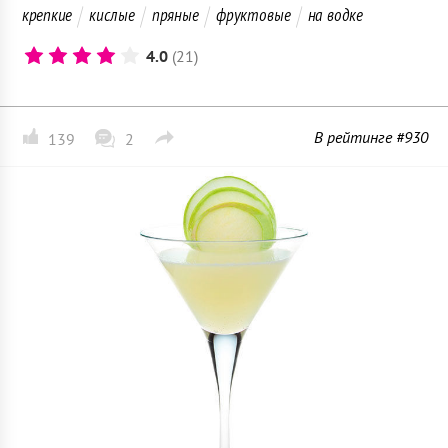
крепкие
кислые
пряные
фруктовые
на водке
4.0
(21)
В рейтинге #930
139
2