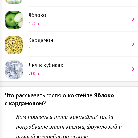
Яблоко
120
г
Кардамон
1
г
Лед в кубиках
200
г
Коктейльный бокал
Положи в шейкер семечко кардамона и нарезанную
Что рассказать гостю о коктейле
Яблоко
1
шт
половину зеленого яблока
с кардамоном
?
Пресс для цитрусовых
Вам нравятся тини-коктейли? Тогда
Добавь лимонный сок 15 мл и подави мадлером
1
шт
попробуйте этот кислый, фруктовый и
Налей в шейкер яблочный сок 20 мл, сахарный
пряный коктейль на основе