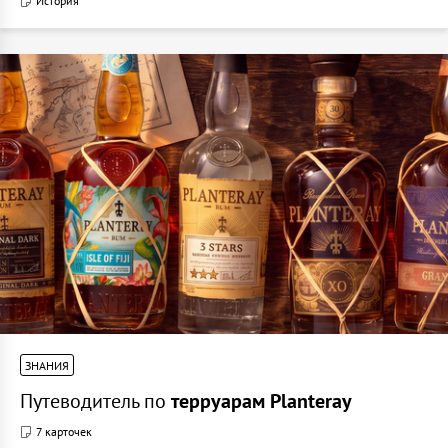
История
ЗНАНИЯ
Путеводитель по
терруарам Planteray
7 карточек