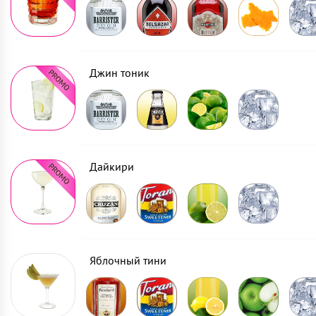
Джин тоник
Дайкири
Яблочный тини