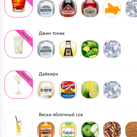
Джин тоник
Дайкири
Виски яблочный сок