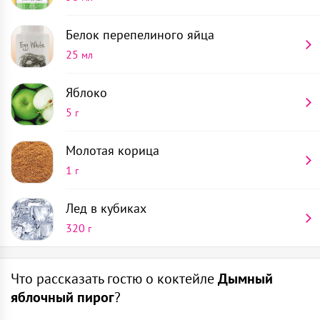
Белок перепелиного яйца
25
мл
Яблоко
5
г
Молотая корица
1
г
Лед в кубиках
320
г
Рокс
Наполни рокс кубиками льда доверху
Что рассказать гостю о коктейле
Дымный
1
шт
яблочный пирог
?
Налей в шейкер белки перепелиных яиц 25 мл,