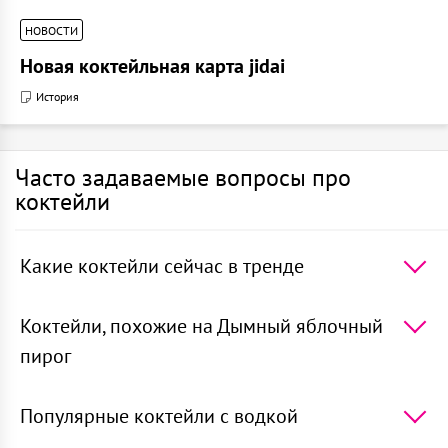
НОВОСТИ
Новая коктейльная карта jidai
История
Часто задаваемые вопросы про
коктейли
Какие коктейли сейчас в тренде
5 самых популярных коктейлей в мире -
Апероль
Шприц
,
Мохито
,
Маргарита
,
Негрони
,
Джин тоник
Коктейли, похожие на Дымный яблочный
пирог
5 коктейлей наиболее похожих на Дымный
яблочный пирог -
Виски яблочный
Популярные коктейли с водкой
сок
,
Шум
,
Кленовое яблоко
,
Лавандовый пирог с