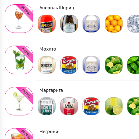
Апероль Шприц
Мохито
Маргарита
Негрони