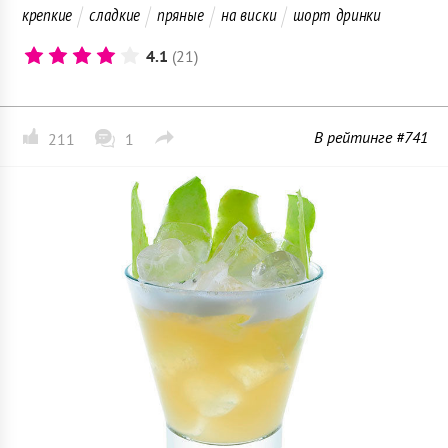
крепкие
сладкие
пряные
на виски
шорт дринки
4.1
(21)
В рейтинге #741
211
1