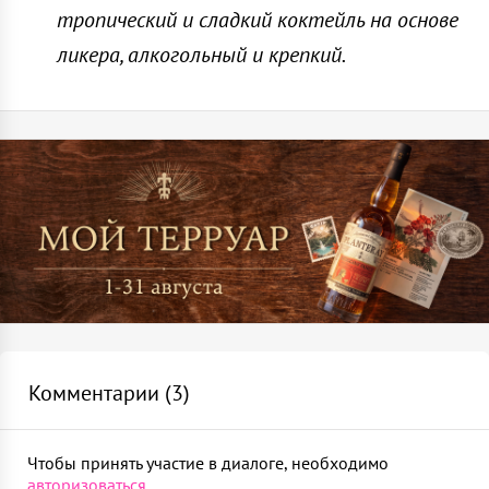
ликер трипл сек 40 мл
тропический и сладкий коктейль на основе
Пресс для цитрусовых
ликера, алкогольный и крепкий.
Наполни шейкер кубиками льда и взбей
1
шт
Перелей через стрейнер в рокс
Стрейнер
1
шт
Укрась щепоткой молотой корицы
Джиггер
1
шт
Комментарии (
3
)
Чтобы принять участие в диалоге, необходимо
авторизоваться
.