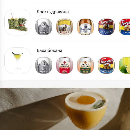
Ярость дракона
Баха бокана