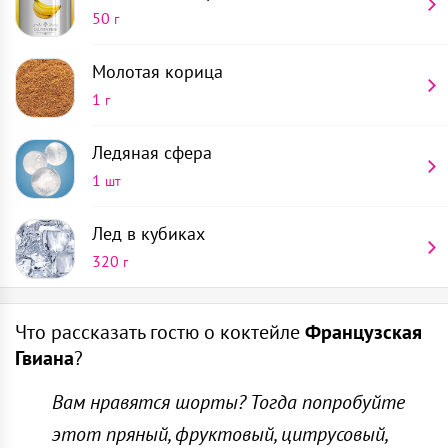
50
г
Молотая корица
1
г
Ледяная сфера
1
шт
Лед в кубиках
320
г
Рокс
Положи в рокс ледяную сферу
Что рассказать гостю о коктейле
Французская
1
шт
Гвиана
?
Положи в шейкер банановое пюре 10 к. ложек
Шейкер
Вам нравятся шорты? Тогда попробуйте
Добавь лаймовый сок 10 мл, пряный сироп 20 мл и
1
шт
этот пряный, фруктовый, цитрусовый,