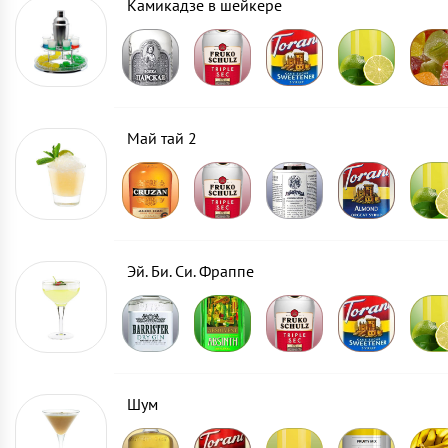
Камикадзе в шейкере
Май тай 2
Эй. Би. Си. Фраппе
Шум