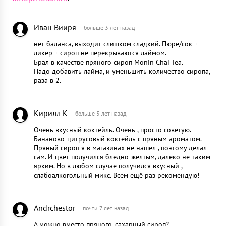
Иван Вииря
больше 3 лет назад
нет баланса, выходит слишком сладкий. Пюре/сок +
ликер + сироп не перекрываются лаймом.
Брал в качестве пряного сироп Monin Chai Tea.
Надо добавить лайма, и уменьшить количество сиропа,
раза в 2.
Кирилл К
больше 5 лет назад
Очень вкусный коктейль. Очень , просто советую.
Бананово-цитрусовый коктейль с пряным ароматом.
Пряный сироп я в магазинах не нашёл , поэтому делал
сам. И цвет получился бледно-желтым, далеко не таким
ярким. Но в любом случае получился вкусный ,
слабоалкогольный микс. Всем ещё раз рекомендую!
Andrchestor
почти 7 лет назад
А можно вместо пряного, сахарный сироп?