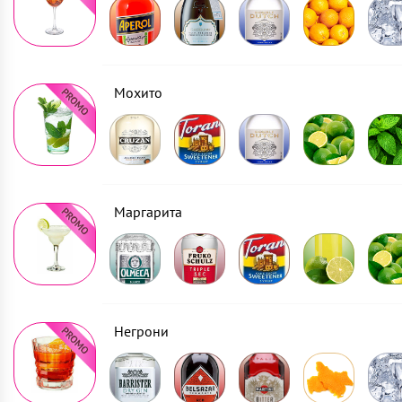
Мохито
Маргарита
Негрони