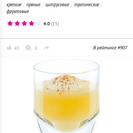
крепкие
пряные
цитрусовые
тропические
фруктовые
4.0
(15)
В рейтинге #907
45
3