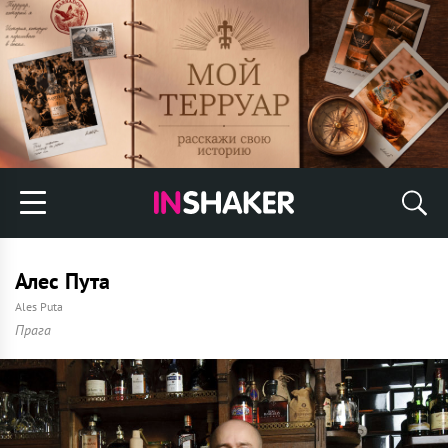
Алес Пута
Ales Puta
Прага