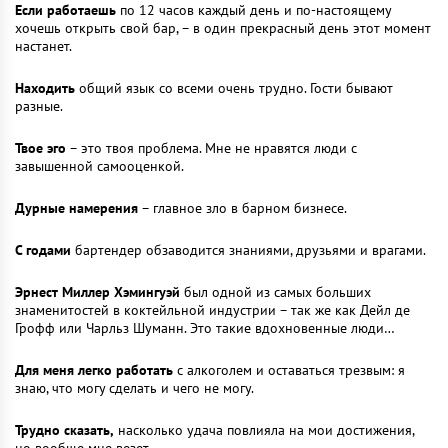
Если работаешь
по 12 часов каждый день и по-настоящему
хочешь открыть свой бар, – в один прекрасный день этот момент
настанет.
Находить
общий язык со всеми очень трудно. Гости бывают
разные.
Твое эго
– это твоя проблема. Мне не нравятся люди с
завышенной самооценкой.
Дурные намерения
– главное зло в барном бизнесе.
С годами
бартендер обзаводится знаниями, друзьями и врагами.
Эрнест Миллер Хэмингуэй
был одной из самых больших
знаменитостей в коктейльной индустрии – так же как Дейл де
Грофф или Чарльз Шуманн. Это такие вдохновенные люди…
Для меня легко работать
с алкоголем и оставаться трезвым: я
знаю, что могу сделать и чего не могу.
Трудно сказать,
насколько удача повлияла на мои достижения,